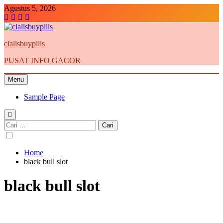
Skip
Agustus 5, 2026
to
content
cialisbuypills
PUSAT INFO GACOR
Menu
Sample Page
Cari
untuk:
Home
black bull slot
black bull slot