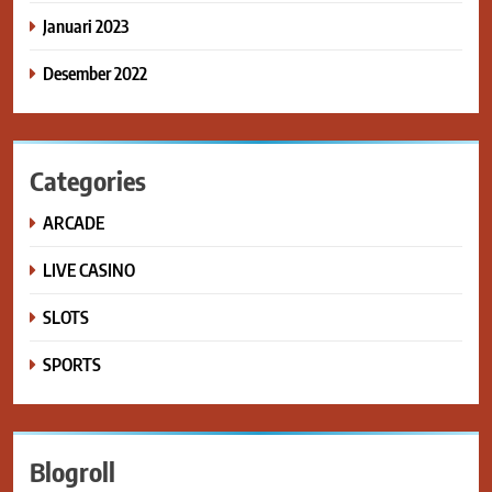
Januari 2023
Desember 2022
Categories
ARCADE
LIVE CASINO
SLOTS
SPORTS
Blogroll