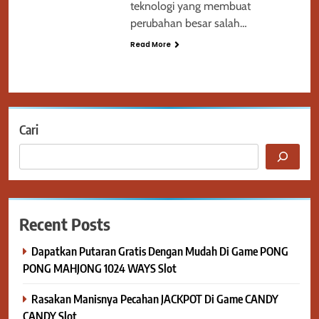
teknologi yang membuat
perubahan besar salah…
Read More
Cari
Recent Posts
Dapatkan Putaran Gratis Dengan Mudah Di Game PONG
PONG MAHJONG 1024 WAYS Slot
Rasakan Manisnya Pecahan JACKPOT Di Game CANDY
CANDY Slot