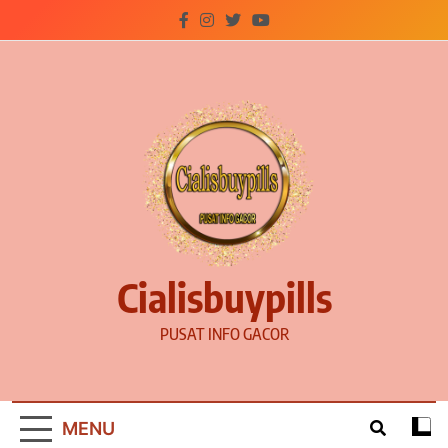
Skip
to
content
Cialisbuypills
PUSAT INFO GACOR
MENU