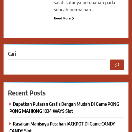
salah satunya perubahan pada
sebuah permainan…
Read More
Cari
Recent Posts
Dapatkan Putaran Gratis Dengan Mudah Di Game PONG
PONG MAHJONG 1024 WAYS Slot
Rasakan Manisnya Pecahan JACKPOT Di Game CANDY
CANDY Slot