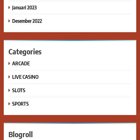
Januari 2023
Desember 2022
Categories
ARCADE
LIVE CASINO
SLOTS
SPORTS
Blogroll