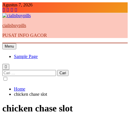
Skip
Agustus 7, 2026
to
content
cialisbuypills
PUSAT INFO GACOR
Menu
Sample Page
Cari
untuk:
Home
chicken chase slot
chicken chase slot