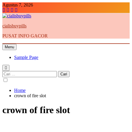
Skip
Agustus 7, 2026
to
content
cialisbuypills
PUSAT INFO GACOR
Menu
Sample Page
Cari
untuk:
Home
crown of fire slot
crown of fire slot