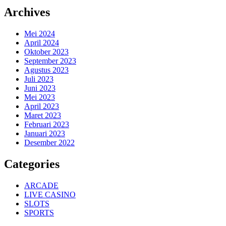
Archives
Mei 2024
April 2024
Oktober 2023
September 2023
Agustus 2023
Juli 2023
Juni 2023
Mei 2023
April 2023
Maret 2023
Februari 2023
Januari 2023
Desember 2022
Categories
ARCADE
LIVE CASINO
SLOTS
SPORTS