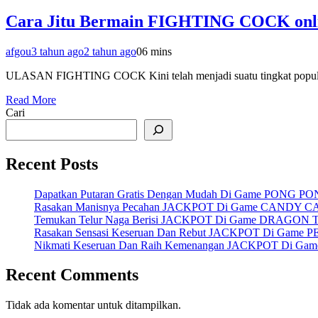
Cara Jitu Bermain FIGHTING COCK onl
afgou
3 tahun ago
2 tahun ago
0
6 mins
ULASAN FIGHTING COCK Kini telah menjadi suatu tingkat popular
Read More
Cari
Recent Posts
Dapatkan Putaran Gratis Dengan Mudah Di Game PONG 
Rasakan Manisnya Pecahan JACKPOT Di Game CANDY C
Temukan Telur Naga Berisi JACKPOT Di Game DRAGON 
Rasakan Sensasi Keseruan Dan Rebut JACKPOT Di Game
Nikmati Keseruan Dan Raih Kemenangan JACKPOT Di Gam
Recent Comments
Tidak ada komentar untuk ditampilkan.