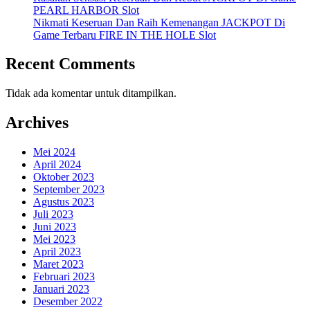
PEARL HARBOR Slot
Nikmati Keseruan Dan Raih Kemenangan JACKPOT Di
Game Terbaru FIRE IN THE HOLE Slot
Recent Comments
Tidak ada komentar untuk ditampilkan.
Archives
Mei 2024
April 2024
Oktober 2023
September 2023
Agustus 2023
Juli 2023
Juni 2023
Mei 2023
April 2023
Maret 2023
Februari 2023
Januari 2023
Desember 2022