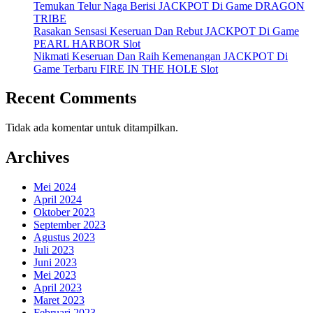
Temukan Telur Naga Berisi JACKPOT Di Game DRAGON
TRIBE
Rasakan Sensasi Keseruan Dan Rebut JACKPOT Di Game
PEARL HARBOR Slot
Nikmati Keseruan Dan Raih Kemenangan JACKPOT Di
Game Terbaru FIRE IN THE HOLE Slot
Recent Comments
Tidak ada komentar untuk ditampilkan.
Archives
Mei 2024
April 2024
Oktober 2023
September 2023
Agustus 2023
Juli 2023
Juni 2023
Mei 2023
April 2023
Maret 2023
Februari 2023