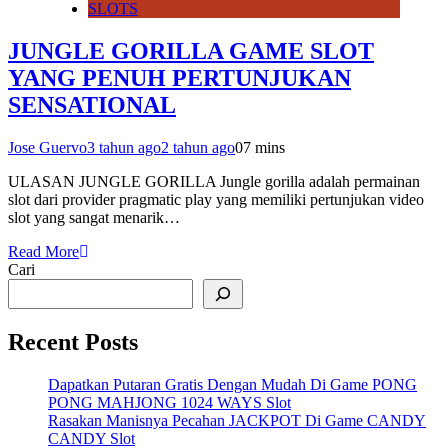
SLOTS
JUNGLE GORILLA GAME SLOT
YANG PENUH PERTUNJUKAN
SENSATIONAL
Jose Guervo
3 tahun ago
2 tahun ago
0
7 mins
ULASAN JUNGLE GORILLA Jungle gorilla adalah permainan
slot dari provider pragmatic play yang memiliki pertunjukan video
slot yang sangat menarik…
Read More
Cari
Recent Posts
Dapatkan Putaran Gratis Dengan Mudah Di Game PONG
PONG MAHJONG 1024 WAYS Slot
Rasakan Manisnya Pecahan JACKPOT Di Game CANDY
CANDY Slot