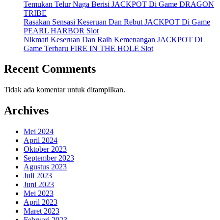
Temukan Telur Naga Berisi JACKPOT Di Game DRAGON
TRIBE
Rasakan Sensasi Keseruan Dan Rebut JACKPOT Di Game
PEARL HARBOR Slot
Nikmati Keseruan Dan Raih Kemenangan JACKPOT Di
Game Terbaru FIRE IN THE HOLE Slot
Recent Comments
Tidak ada komentar untuk ditampilkan.
Archives
Mei 2024
April 2024
Oktober 2023
September 2023
Agustus 2023
Juli 2023
Juni 2023
Mei 2023
April 2023
Maret 2023
Februari 2023