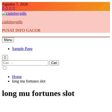
Skip
Agustus 7, 2026
to
content
cialisbuypills
PUSAT INFO GACOR
Menu
Sample Page
Cari
untuk:
Home
long mu fortunes slot
long mu fortunes slot