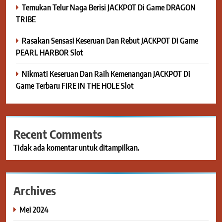
Temukan Telur Naga Berisi JACKPOT Di Game DRAGON
TRIBE
Rasakan Sensasi Keseruan Dan Rebut JACKPOT Di Game
PEARL HARBOR Slot
Nikmati Keseruan Dan Raih Kemenangan JACKPOT Di
Game Terbaru FIRE IN THE HOLE Slot
Recent Comments
Tidak ada komentar untuk ditampilkan.
Archives
Mei 2024