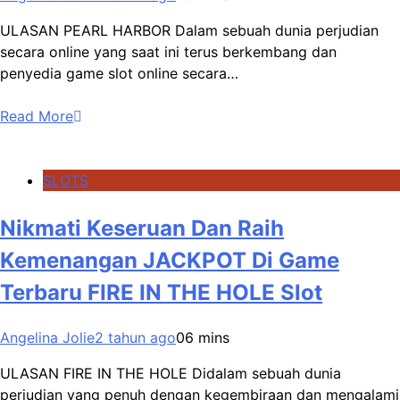
ULASAN PEARL HARBOR Dalam sebuah dunia perjudian
secara online yang saat ini terus berkembang dan
penyedia game slot online secara…
Read More
SLOTS
Nikmati Keseruan Dan Raih
Kemenangan JACKPOT Di Game
Terbaru FIRE IN THE HOLE Slot
Angelina Jolie
2 tahun ago
0
6 mins
ULASAN FIRE IN THE HOLE Didalam sebuah dunia
perjudian yang penuh dengan kegembiraan dan mengalami