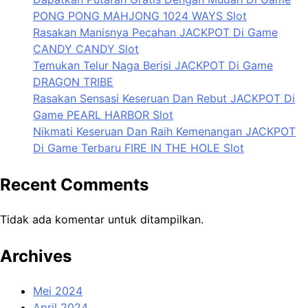
PONG PONG MAHJONG 1024 WAYS Slot
Rasakan Manisnya Pecahan JACKPOT Di Game
CANDY CANDY Slot
Temukan Telur Naga Berisi JACKPOT Di Game
DRAGON TRIBE
Rasakan Sensasi Keseruan Dan Rebut JACKPOT Di
Game PEARL HARBOR Slot
Nikmati Keseruan Dan Raih Kemenangan JACKPOT
Di Game Terbaru FIRE IN THE HOLE Slot
Recent Comments
Tidak ada komentar untuk ditampilkan.
Archives
Mei 2024
April 2024