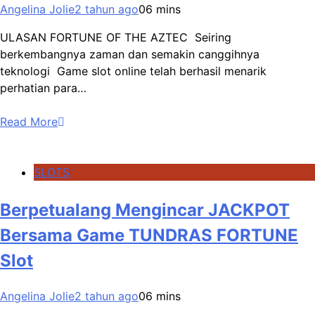
Angelina Jolie
2 tahun ago
0
6 mins
ULASAN FORTUNE OF THE AZTEC Seiring
berkembangnya zaman dan semakin canggihnya
teknologi Game slot online telah berhasil menarik
perhatian para…
Read More
SLOTS
Berpetualang Mengincar JACKPOT
Bersama Game TUNDRAS FORTUNE
Slot
Angelina Jolie
2 tahun ago
0
6 mins