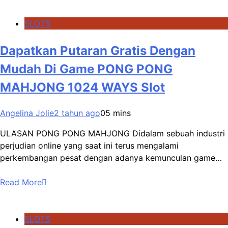
SLOTS
Dapatkan Putaran Gratis Dengan
Mudah Di Game PONG PONG
MAHJONG 1024 WAYS Slot
Angelina Jolie
2 tahun ago
0
5 mins
ULASAN PONG PONG MAHJONG Didalam sebuah industri
perjudian online yang saat ini terus mengalami
perkembangan pesat dengan adanya kemunculan game…
Read More
SLOTS