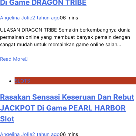
Di Game DRAGON TRIBE
Angelina Jolie
2 tahun ago
0
6 mins
ULASAN DRAGON TRIBE Semakin berkembangnya dunia
permainan online yang membuat banyak pemain dengan
sangat mudah untuk memainkan game online salah…
Read More
SLOTS
Rasakan Sensasi Keseruan Dan Rebut
JACKPOT Di Game PEARL HARBOR
Slot
Angelina Jolie
2 tahun ago
0
6 mins