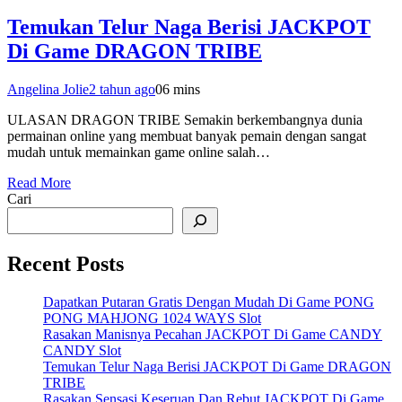
Temukan Telur Naga Berisi JACKPOT
Di Game DRAGON TRIBE
Angelina Jolie
2 tahun ago
0
6 mins
ULASAN DRAGON TRIBE Semakin berkembangnya dunia
permainan online yang membuat banyak pemain dengan sangat
mudah untuk memainkan game online salah…
Read More
Cari
Recent Posts
Dapatkan Putaran Gratis Dengan Mudah Di Game PONG
PONG MAHJONG 1024 WAYS Slot
Rasakan Manisnya Pecahan JACKPOT Di Game CANDY
CANDY Slot
Temukan Telur Naga Berisi JACKPOT Di Game DRAGON
TRIBE
Rasakan Sensasi Keseruan Dan Rebut JACKPOT Di Game