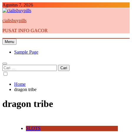
Skip
Agustus 7, 2026
to
content
cialisbuypills
PUSAT INFO GACOR
Menu
Sample Page
Cari
untuk:
Home
dragon tribe
dragon tribe
SLOTS