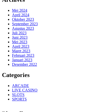
Mei 2024
April 2024
Oktober 2023
September 2023
Agustus 2023
Juli 2023
Juni 2023
Mei 2023
April 2023
Maret 2023
Februari 2023
Januari 2023
Desember 2022
Categories
ARCADE
LIVE CASINO
SLOTS
SPORTS