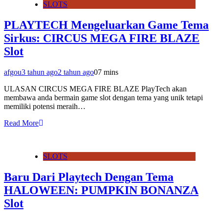
SLOTS
PLAYTECH Mengeluarkan Game Tema
Sirkus: CIRCUS MEGA FIRE BLAZE
Slot
afgou
3 tahun ago
2 tahun ago
0
7 mins
ULASAN CIRCUS MEGA FIRE BLAZE PlayTech akan
membawa anda bermain game slot dengan tema yang unik tetapi
memiliki potensi meraih…
Read More
SLOTS
Baru Dari Playtech Dengan Tema
HALOWEEN: PUMPKIN BONANZA
Slot