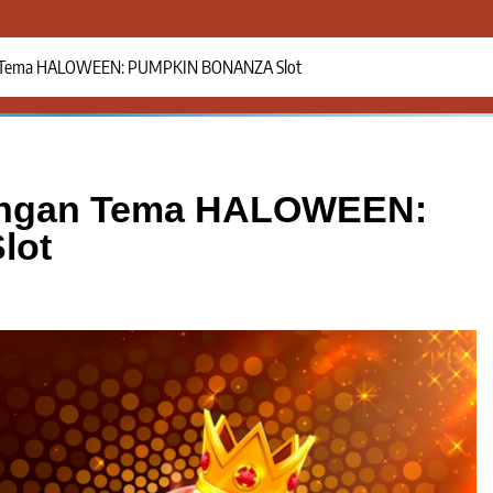
an Tema HALOWEEN: PUMPKIN BONANZA Slot
Dengan Tema HALOWEEN:
lot