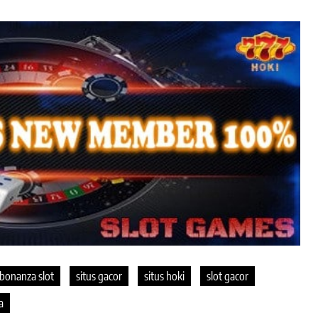
bonanza slot
situs gacor
situs hoki
slot gacor
a