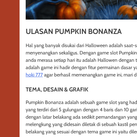
ULASAN PUMPKIN BONANZA
Hal yang banyak disukai dari Halloween adalah saat
menyenangkan sekaligus. Dengan game slot Pumpkin
anda merasa setiap hari itu adalah Hallowen dengan
adalah game ini hadir dengan fitur permainan dasar
hoki 777
agar berhasil memenangkan game ini, mari di
TEMA, DESAIN & GRAFIK
Pumpkin Bonanza adalah sebuah game slot yang hadir
yang terdiri dari 5 gulungan dengan 4 baris dan 10 g
dengan latar belakang ada sedikit pemandangan yang 
melengkung yang didesain diletak di sebuah kastil pen
belakang yang sesuai dengan tema game ini yaitu dil