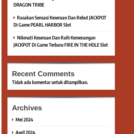
DRAGON TRIBE
Rasakan Sensasi Keseruan Dan Rebut JACKPOT
Di Game PEARL HARBOR Slot
Nikmati Keseruan Dan Raih Kemenangan
JACKPOT Di Game Terbaru FIRE IN THE HOLE Slot
Recent Comments
Tidak ada komentar untuk ditampilkan.
Archives
Mei 2024
April 2024