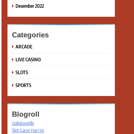
Desember 2022
Categories
ARCADE
LIVE CASINO
SLOTS
SPORTS
Blogroll
cialisbuypills
Slot Gacor Hari Ini