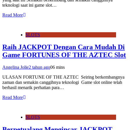
teknologi saat ini game slot…
Read More
SLOTS
Raih JACKPOT Dengan Cara Mudah Di
Game FORTUNES OF THE AZTEC Slot
Angelina Jolie
2 tahun ago
0
6 mins
ULASAN FORTUNE OF THE AZTEC Seiring berkembangnya
zaman dan semakin canggihnya teknologi Game slot online telah
berhasil menarik perhatian para…
Read More
SLOTS
Berpetualang Mengincar JACKPOT