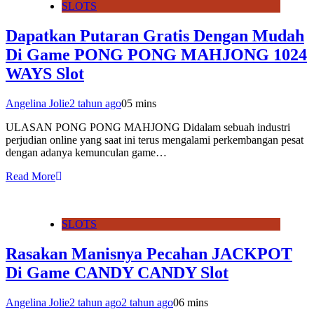
SLOTS
Dapatkan Putaran Gratis Dengan Mudah
Di Game PONG PONG MAHJONG 1024
WAYS Slot
Angelina Jolie
2 tahun ago
0
5 mins
ULASAN PONG PONG MAHJONG Didalam sebuah industri
perjudian online yang saat ini terus mengalami perkembangan pesat
dengan adanya kemunculan game…
Read More
SLOTS
Rasakan Manisnya Pecahan JACKPOT
Di Game CANDY CANDY Slot
Angelina Jolie
2 tahun ago
2 tahun ago
0
6 mins