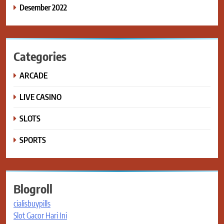
Desember 2022
Categories
ARCADE
LIVE CASINO
SLOTS
SPORTS
Blogroll
cialisbuypills
Slot Gacor Hari Ini