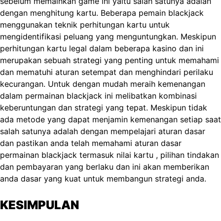
sebelum memainkan game ini yaitu salah satunya adalah
dengan menghitung kartu. Beberapa pemain blackjack
menggunakan teknik perhitungan kartu untuk
mengidentifikasi peluang yang menguntungkan. Meskipun
perhitungan kartu legal dalam beberapa kasino dan ini
merupakan sebuah strategi yang penting untuk memahami
dan mematuhi aturan setempat dan menghindari perilaku
kecurangan. Untuk dengan mudah meraih kemenangan
dalam permainan blackjack ini melibatkan kombinasi
keberuntungan dan strategi yang tepat. Meskipun tidak
ada metode yang dapat menjamin kemenangan setiap saat
salah satunya adalah dengan mempelajari aturan dasar
dan pastikan anda telah memahami aturan dasar
permainan blackjack termasuk nilai kartu , pilihan tindakan
dan pembayaran yang berlaku dan ini akan memberikan
anda dasar yang kuat untuk membangun strategi anda.
KESIMPULAN