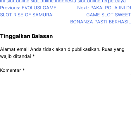
ini
slot online
slot online indonesia
slot online terpercaya
Navigasi
Previous:
EVOLUSI GAME
Next:
PAKAI POLA INI DI
SLOT RISE OF SAMURAI
GAME SLOT SWEET
pos
BONANZA PASTI BERHASIL
Tinggalkan Balasan
Alamat email Anda tidak akan dipublikasikan.
Ruas yang
wajib ditandai
*
Komentar
*