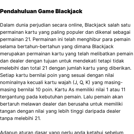
Pendahuluan Game Blackjack
Dalam dunia perjudian secara online, Blackjack salah satu
permainan kartu yang paling populer dan dikenal sebagai
permainan 21. Permainan ini telah menghibur para pemain
selama bertahun-bertahun yang dimana Blackjack
merupakan permainan kartu yang telah melibatkan pemain
dan dealer dengan tujuan untuk mendekati tetapi tidak
melebihi dan total 21 dengan jumlah kartu yang diberikan.
Setiap kartu bernilai poin yang sesuai dengan nilai
nominalnya kecuali kartu wajah (J, Q, K) yang masing-
masing bernilai 10 poin. Kartu As memiliki nilai 1 atau 11
tergantung pada kebutuhan pemain. Lalu pemain akan
bertaruh melawan dealer dan berusaha untuk memiliki
tangan dengan nilai yang lebih tinggi daripada dealer
tanpa melebihi 21.
Adapun aturan dasar yang perlu anda ketahui sebelum