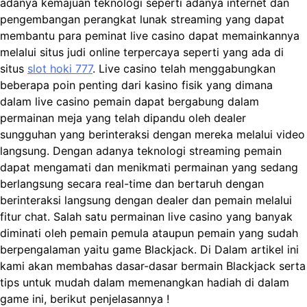
adanya kemajuan teknologi seperti adanya internet dan
pengembangan perangkat lunak streaming yang dapat
membantu para peminat live casino dapat memainkannya
melalui situs judi online terpercaya seperti yang ada di
situs
slot hoki 777
. Live casino telah menggabungkan
beberapa poin penting dari kasino fisik yang dimana
dalam live casino pemain dapat bergabung dalam
permainan meja yang telah dipandu oleh dealer
sungguhan yang berinteraksi dengan mereka melalui video
langsung. Dengan adanya teknologi streaming pemain
dapat mengamati dan menikmati permainan yang sedang
berlangsung secara real-time dan bertaruh dengan
berinteraksi langsung dengan dealer dan pemain melalui
fitur chat. Salah satu permainan live casino yang banyak
diminati oleh pemain pemula ataupun pemain yang sudah
berpengalaman yaitu game Blackjack. Di Dalam artikel ini
kami akan membahas dasar-dasar bermain Blackjack serta
tips untuk mudah dalam memenangkan hadiah di dalam
game ini, berikut penjelasannya !