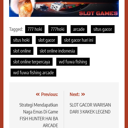
Tagged:
777 hoki
777hoki
arcade
situs gacor
situs hoki
slot gacor
slot gacor hari ini
slot online
slot online indonesia
slot online terpercaya
wd fuwa fishing
wd fuwa fishing arcade
Navigasi
Previous:
Next:
pos
Strategi Mendapatkan
SLOT GACOR WARISAN
Naga Emas Di Game
DARI 3 KAKEK LEGEND
FISH HUNTER HAI BA
ARCADE