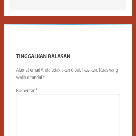
TINGGALKAN BALASAN
Alamat email Anda tidak akan dipublikasikan.
Ruas yang
wajib ditandai
*
Komentar
*