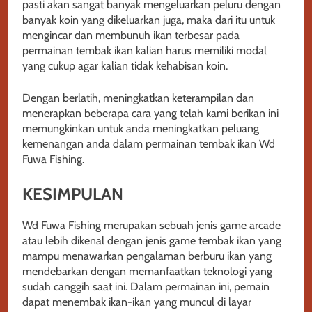
pasti akan sangat banyak mengeluarkan peluru dengan
banyak koin yang dikeluarkan juga, maka dari itu untuk
mengincar dan membunuh ikan terbesar pada
permainan tembak ikan kalian harus memiliki modal
yang cukup agar kalian tidak kehabisan koin.
Dengan berlatih, meningkatkan keterampilan dan
menerapkan beberapa cara yang telah kami berikan ini
memungkinkan untuk anda meningkatkan peluang
kemenangan anda dalam permainan tembak ikan Wd
Fuwa Fishing.
KESIMPULAN
Wd Fuwa Fishing merupakan sebuah jenis game arcade
atau lebih dikenal dengan jenis game tembak ikan yang
mampu menawarkan pengalaman berburu ikan yang
mendebarkan dengan memanfaatkan teknologi yang
sudah canggih saat ini. Dalam permainan ini, pemain
dapat menembak ikan-ikan yang muncul di layar