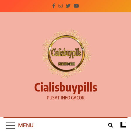
Skip
to
content
Cialisbuypills
PUSAT INFO GACOR
MENU