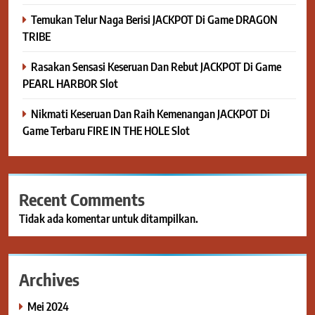
Temukan Telur Naga Berisi JACKPOT Di Game DRAGON
TRIBE
Rasakan Sensasi Keseruan Dan Rebut JACKPOT Di Game
PEARL HARBOR Slot
Nikmati Keseruan Dan Raih Kemenangan JACKPOT Di
Game Terbaru FIRE IN THE HOLE Slot
Recent Comments
Tidak ada komentar untuk ditampilkan.
Archives
Mei 2024