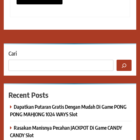
Cari
Recent Posts
Dapatkan Putaran Gratis Dengan Mudah Di Game PONG
PONG MAHJONG 1024 WAYS Slot
Rasakan Manisnya Pecahan JACKPOT Di Game CANDY
CANDY Slot