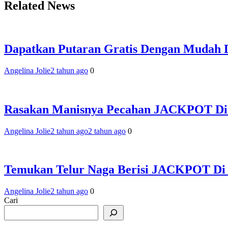
Related News
Dapatkan Putaran Gratis Dengan Mud
Angelina Jolie
2 tahun ago
0
Rasakan Manisnya Pecahan JACKPOT D
Angelina Jolie
2 tahun ago
2 tahun ago
0
Temukan Telur Naga Berisi JACKPOT 
Angelina Jolie
2 tahun ago
0
Cari