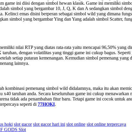
m game ini diisi dengan simbol hewan klasik. Game ini memiliki simb
adalah simbol yang bergambar 10, J, Q, K dan A sedangkan simbol deng
a. Kelinci emas disini berperan sebagai simbol wild yang dimana fungs
an simbol yang bergambar Ying dan Yang adalah simbol Scatter, fungs
memiliki nilai RTP yang diatas rata-rata yaitu mencapai 96,50% yang 
uhan, dengan volatilitas yang tinggi game ini cukup bagus. Seperti 
icu setelah setiap putaran kemenangan. Kemudian simbol pemenang yang
emenang lainnya.
ebuah kombinasi pemenang simbol wild didalamnya, maka itu akan memicu
atau x40 taruhan anda. Secara keseluruhan game ini cukup menawarkan 
rena tidak ada penambahan fitur baru. Tetapi game ini cocok untuk an
terpercaya seperti di
77HOKI
.
tus hoki
slot gacor
slot gacor hari ini
slot online
slot online terpercaya
F GODS Slot