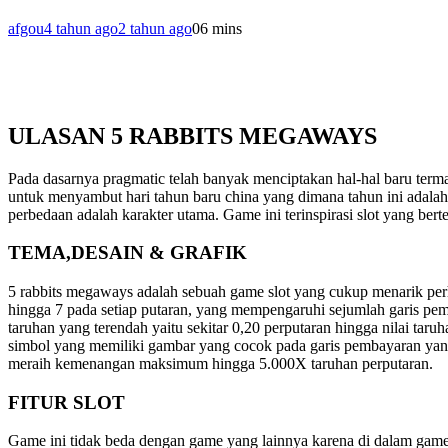
afgou
4 tahun ago
2 tahun ago
0
6 mins
ULASAN 5 RABBITS MEGAWAYS
Pada dasarnya pragmatic telah banyak menciptakan hal-hal baru term
untuk menyambut hari tahun baru china yang dimana tahun ini adalah
perbedaan adalah karakter utama. Game ini terinspirasi slot yang bert
TEMA,DESAIN & GRAFIK
5 rabbits megaways adalah sebuah game slot yang cukup menarik perha
hingga 7 pada setiap putaran, yang mempengaruhi sejumlah garis pemb
taruhan yang terendah yaitu sekitar 0,20 perputaran hingga nilai tar
simbol yang memiliki gambar yang cocok pada garis pembayaran yang 
meraih kemenangan maksimum hingga 5.000X taruhan perputaran.
FITUR SLOT
Game ini tidak beda dengan game yang lainnya karena di dalam game i