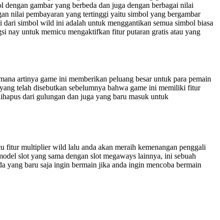
ol dengan gambar yang berbeda dan juga dengan berbagai nilai
an nilai pembayaran yang tertinggi yaitu simbol yang bergambar
i dari simbol wild ini adalah untuk menggantikan semua simbol biasa
i nay untuk memicu mengaktifkan fitur putaran gratis atau yang
dimana artinya game ini memberikan peluang besar untuk para pemain
yang telah disebutkan sebelumnya bahwa game ini memiliki fitur
 dihapus dari gulungan dan juga yang baru masuk untuk
 fitur multiplier wild lalu anda akan meraih kemenangan penggali
model slot yang sama dengan slot megaways lainnya, ini sebuah
da yang baru saja ingin bermain jika anda ingin mencoba bermain