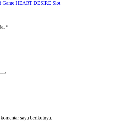
i Game HEART DESIRE Slot
dai
*
 komentar saya berikutnya.