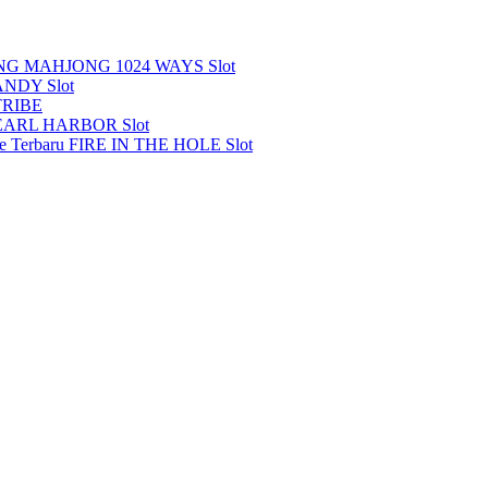
PONG MAHJONG 1024 WAYS Slot
ANDY Slot
TRIBE
 PEARL HARBOR Slot
e Terbaru FIRE IN THE HOLE Slot