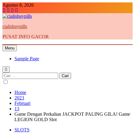
Skip
Agustus 8, 2026
to
content
cialisbuypills
PUSAT INFO GACOR
Menu
Sample Page
Cari
untuk:
Home
2023
Februari
13
Game Dengan Perkalian JACKPOT PALING GILA! Game
LEGION GOLD Slot
SLOTS