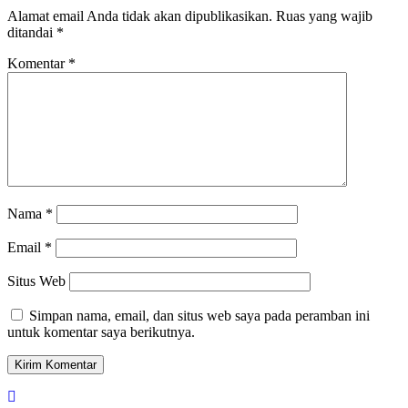
Alamat email Anda tidak akan dipublikasikan.
Ruas yang wajib
ditandai
*
Komentar
*
Nama
*
Email
*
Situs Web
Simpan nama, email, dan situs web saya pada peramban ini
untuk komentar saya berikutnya.