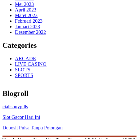
Mei 2023
April 2023
Maret 2023
Februari 2023
Januari 2023
Desember 2022
Categories
ARCADE
LIVE CASINO
SLOTS
SPORTS
Blogroll
cialisbuypills
Slot Gacor Hari Ini
Deposit Pulsa Tanpa Potongan