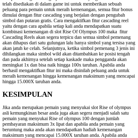
telah disediakan di dalam game ini untuk memberikan sebuah
peluang para pemain untuk meraih kemenangan, semua fitur bonus
dimulai dengan fitur cascading yang berjalan dengan pengubah
simbol dan putaran gratis. Cara mengaktifkan fitur cascading reel
yaitu dengan cara apabila setiap kali anda mendapatkan suatu
kombinasi kemenangan di slot Rise Of Olympus 100 maka fitur
Cascading Reels akan segera terpicu dan semua simbol pemenang
akan dihapus dari satu gulungan lalu hanya simbol yang tersisa yang
akan jatuh ke celah. Selanjutnya, ketika simbol pemenang 3 jenis ini
dihilangkan maka simbol wild akan ditambahkan ke posisi tengah
dan pada akhirnya setelah setiap kaskade maka pengganda akan
meningkat 1x dan bisa naik hingga 100x taruhan. Apabila anda
berhasil mengaktifkan fitur ini maka disinilah peluang anda untuk
meraih kemenangan hingga kemenangan maksimum yang mencapai
hingga 15.000X taruhan anda.
KESIMPULAN
Jika anda merupakan pemain yang menyukai slot Rise of olympus
asli kemungkinan besar anda juga akan segera menjadi salah satu
pemain yang menyukai Rise of olympus 100 dengan jumlah
pembayaran maksimum 3x lipat dan apabila anda pemain yang
beruntung maka anda akan mendapatkan hadiah kemenangan
maksimum yang mencapai 15.000X taruhan anda. Apabila anda