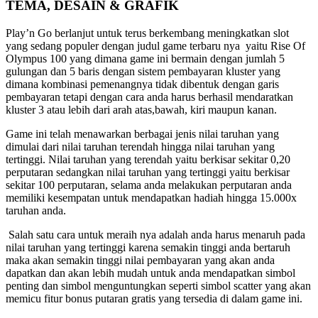
TEMA, DESAIN & GRAFIK
Play’n Go berlanjut untuk terus berkembang meningkatkan slot
yang sedang populer dengan judul game terbaru nya yaitu Rise Of
Olympus 100 yang dimana game ini bermain dengan jumlah 5
gulungan dan 5 baris dengan sistem pembayaran kluster yang
dimana kombinasi pemenangnya tidak dibentuk dengan garis
pembayaran tetapi dengan cara anda harus berhasil mendaratkan
kluster 3 atau lebih dari arah atas,bawah, kiri maupun kanan.
Game ini telah menawarkan berbagai jenis nilai taruhan yang
dimulai dari nilai taruhan terendah hingga nilai taruhan yang
tertinggi. Nilai taruhan yang terendah yaitu berkisar sekitar 0,20
perputaran sedangkan nilai taruhan yang tertinggi yaitu berkisar
sekitar 100 perputaran, selama anda melakukan perputaran anda
memiliki kesempatan untuk mendapatkan hadiah hingga 15.000x
taruhan anda.
Salah satu cara untuk meraih nya adalah anda harus menaruh pada
nilai taruhan yang tertinggi karena semakin tinggi anda bertaruh
maka akan semakin tinggi nilai pembayaran yang akan anda
dapatkan dan akan lebih mudah untuk anda mendapatkan simbol
penting dan simbol menguntungkan seperti simbol scatter yang akan
memicu fitur bonus putaran gratis yang tersedia di dalam game ini.