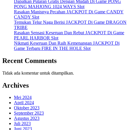
Dapatkan Putaran Gratis Dengan Mudah Di Game PONG
PONG MAHJONG 1024 WAYS Slot
Rasakan Manisnya Pecahan JACKPOT Di Game CANDY
CANDY Slot
Temukan Telur Naga Berisi JACKPOT Di Game DRAGON
TRIBE
Rasakan Sensasi Keseruan Dan Rebut JACKPOT Di Game
PEARL HARBOR Slot
Nikmati Keseruan Dan Raih Kemenangan JACKPOT Di
Game Terbaru FIRE IN THE HOLE Slot
Recent Comments
Tidak ada komentar untuk ditampilkan.
Archives
Mei 2024
April 2024
Oktober 2023
September 2023
Agustus 2023
Juli 2023
Juni 2023