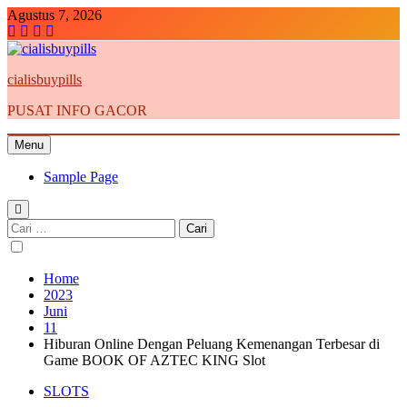
Skip
Agustus 7, 2026
to
content
cialisbuypills
PUSAT INFO GACOR
Menu
Sample Page
Cari
untuk:
Home
2023
Juni
11
Hiburan Online Dengan Peluang Kemenangan Terbesar di
Game BOOK OF AZTEC KING Slot
SLOTS