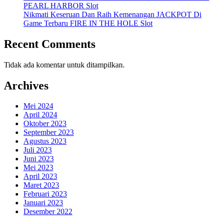
PEARL HARBOR Slot
Nikmati Keseruan Dan Raih Kemenangan JACKPOT Di
Game Terbaru FIRE IN THE HOLE Slot
Recent Comments
Tidak ada komentar untuk ditampilkan.
Archives
Mei 2024
April 2024
Oktober 2023
September 2023
Agustus 2023
Juli 2023
Juni 2023
Mei 2023
April 2023
Maret 2023
Februari 2023
Januari 2023
Desember 2022