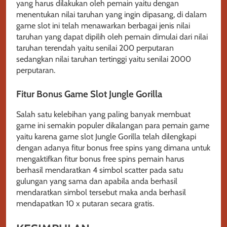
yang harus dilakukan oleh pemain yaitu dengan
menentukan nilai taruhan yang ingin dipasang, di dalam
game slot ini telah menawarkan berbagai jenis nilai
taruhan yang dapat dipilih oleh pemain dimulai dari nilai
taruhan terendah yaitu senilai 200 perputaran
sedangkan nilai taruhan tertinggi yaitu senilai 2000
perputaran.
Fitur Bonus Game Slot Jungle Gorilla
Salah satu kelebihan yang paling banyak membuat
game ini semakin populer dikalangan para pemain game
yaitu karena game slot Jungle Gorilla telah dilengkapi
dengan adanya fitur bonus free spins yang dimana untuk
mengaktifkan fitur bonus free spins pemain harus
berhasil mendaratkan 4 simbol scatter pada satu
gulungan yang sama dan apabila anda berhasil
mendaratkan simbol tersebut maka anda berhasil
mendapatkan 10 x putaran secara gratis.