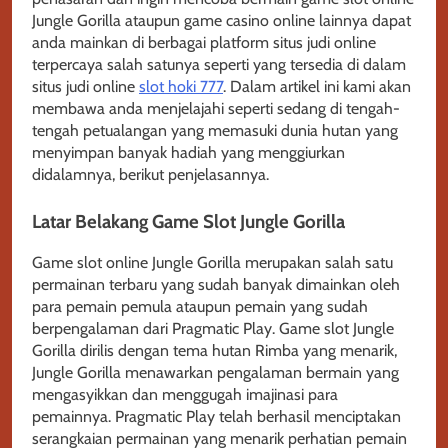
Jungle Gorilla ataupun game casino online lainnya dapat
anda mainkan di berbagai platform situs judi online
terpercaya salah satunya seperti yang tersedia di dalam
situs judi online
slot hoki 777
. Dalam artikel ini kami akan
membawa anda menjelajahi seperti sedang di tengah-
tengah petualangan yang memasuki dunia hutan yang
menyimpan banyak hadiah yang menggiurkan
didalamnya, berikut penjelasannya.
Latar Belakang Game Slot Jungle Gorilla
Game slot online Jungle Gorilla merupakan salah satu
permainan terbaru yang sudah banyak dimainkan oleh
para pemain pemula ataupun pemain yang sudah
berpengalaman dari Pragmatic Play. Game slot Jungle
Gorilla dirilis dengan tema hutan Rimba yang menarik,
Jungle Gorilla menawarkan pengalaman bermain yang
mengasyikkan dan menggugah imajinasi para
pemainnya. Pragmatic Play telah berhasil menciptakan
serangkaian permainan yang menarik perhatian pemain