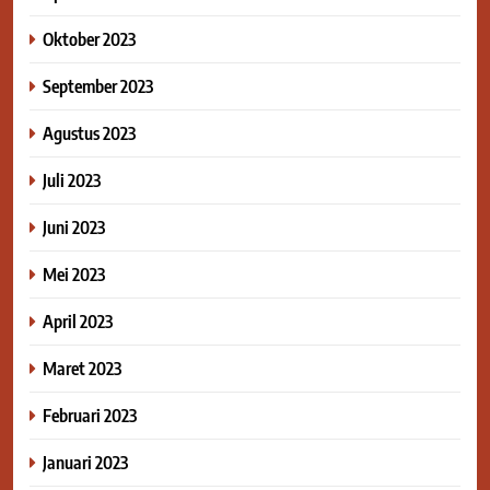
Oktober 2023
September 2023
Agustus 2023
Juli 2023
Juni 2023
Mei 2023
April 2023
Maret 2023
Februari 2023
Januari 2023