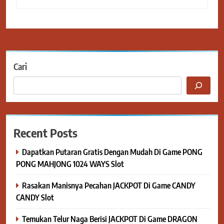
Cari
Recent Posts
Dapatkan Putaran Gratis Dengan Mudah Di Game PONG
PONG MAHJONG 1024 WAYS Slot
Rasakan Manisnya Pecahan JACKPOT Di Game CANDY
CANDY Slot
Temukan Telur Naga Berisi JACKPOT Di Game DRAGON