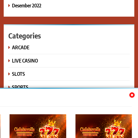
Desember 2022
Categories
ARCADE
LIVE CASINO
SLOTS
SPORTS
Blogroll
cialisbuypills
Slot Gacor Hari Ini