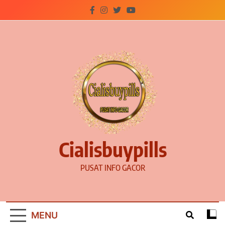
Skip
to
content
Cialisbuypills
PUSAT INFO GACOR
MENU