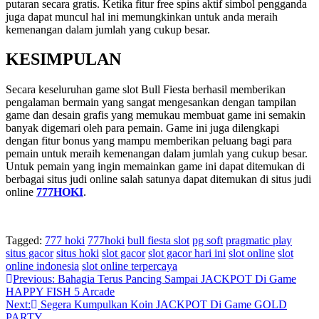
putaran secara gratis. Ketika fitur free spins aktif simbol pengganda
juga dapat muncul hal ini memungkinkan untuk anda meraih
kemenangan dalam jumlah yang cukup besar.
KESIMPULAN
Secara keseluruhan game slot Bull Fiesta berhasil memberikan
pengalaman bermain yang sangat mengesankan dengan tampilan
game dan desain grafis yang memukau membuat game ini semakin
banyak digemari oleh para pemain. Game ini juga dilengkapi
dengan fitur bonus yang mampu memberikan peluang bagi para
pemain untuk meraih kemenangan dalam jumlah yang cukup besar.
Untuk pemain yang ingin memainkan game ini dapat ditemukan di
berbagai situs judi online salah satunya dapat ditemukan di situs judi
online
777HOKI
.
Tagged:
777 hoki
777hoki
bull fiesta slot
pg soft
pragmatic play
situs gacor
situs hoki
slot gacor
slot gacor hari ini
slot online
slot
online indonesia
slot online terpercaya
Navigasi
Previous:
Bahagia Terus Pancing Sampai JACKPOT Di Game
HAPPY FISH 5 Arcade
pos
Next:
Segera Kumpulkan Koin JACKPOT Di Game GOLD
PARTY