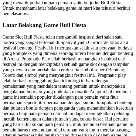
yang menarik perhatian para pemain yaitu berjudul Bull Fiesta.
Untuk memahami latar belakang game ini mari kita telusuri berikut
penjelasannya.
Latar Belakang Game Bull Fiesta
Game Slot Bull Fiesta telah mengambil inspirasi dari salah satu
tradisi yang sangat terkenal di Spanyol yaitu Corrida de toros atau
festival benteng. Festival ini merupakan salah satu perayaan budaya
yang kompleks yang dimana seorang torero berduel dengan benteng
di Arena. Pragmatic Play telah berhasil menangkap inspirasi dari
festival ini dengan menciptakan sebuah game slot dengan tampilan
yang mewah dan meriah dan cerah serta simbol seperti Benteng,
Torero dan simbol yang menyangkut festival ini. Pragmatic play
telah berhasil menggabungkan teknologi terbaru dengan
pemahaman yang mendalam tentang pemain untuk menciptakan
pengalaman bermain yang unik dan menarik. Adapun hal membuat
game ini semakin populer dikalangan para pemain yaitu fitur
permainan seperti fitur permainan dengan simbol tumpukan benteng
dan putaran bonus dengan pengganda yang menambahkan keseruan
bermain bagi para pemain dan hal ini dapat meningkatkan peluang
meraih kemenangan dalam jumlah yang cukup besar. Hal pertama
yang harus dilakukan para pemain Untuk memulai bermain game ini
pemain harus menentukan nilai taruhan yang ingin mereka pasang,
adapun berbagai nilai taruhan yang ditawarkan di dalam game ini