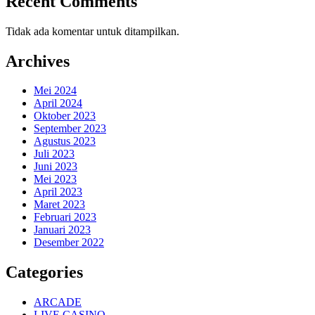
Recent Comments
Tidak ada komentar untuk ditampilkan.
Archives
Mei 2024
April 2024
Oktober 2023
September 2023
Agustus 2023
Juli 2023
Juni 2023
Mei 2023
April 2023
Maret 2023
Februari 2023
Januari 2023
Desember 2022
Categories
ARCADE
LIVE CASINO