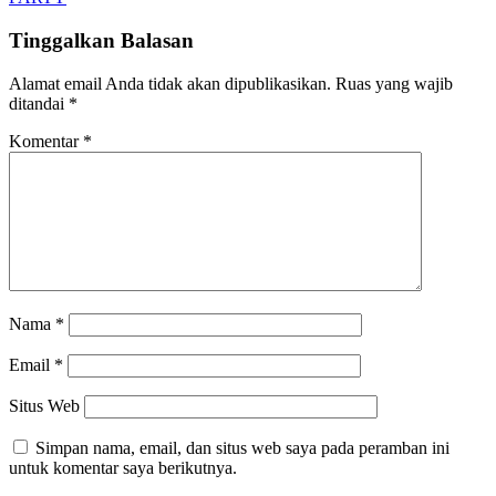
Tinggalkan Balasan
Alamat email Anda tidak akan dipublikasikan.
Ruas yang wajib
ditandai
*
Komentar
*
Nama
*
Email
*
Situs Web
Simpan nama, email, dan situs web saya pada peramban ini
untuk komentar saya berikutnya.