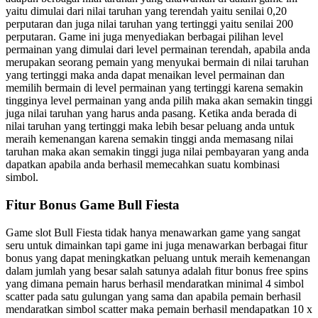
yaitu dimulai dari nilai taruhan yang terendah yaitu senilai 0,20
perputaran dan juga nilai taruhan yang tertinggi yaitu senilai 200
perputaran. Game ini juga menyediakan berbagai pilihan level
permainan yang dimulai dari level permainan terendah, apabila anda
merupakan seorang pemain yang menyukai bermain di nilai taruhan
yang tertinggi maka anda dapat menaikan level permainan dan
memilih bermain di level permainan yang tertinggi karena semakin
tingginya level permainan yang anda pilih maka akan semakin tinggi
juga nilai taruhan yang harus anda pasang. Ketika anda berada di
nilai taruhan yang tertinggi maka lebih besar peluang anda untuk
meraih kemenangan karena semakin tinggi anda memasang nilai
taruhan maka akan semakin tinggi juga nilai pembayaran yang anda
dapatkan apabila anda berhasil memecahkan suatu kombinasi
simbol.
Fitur Bonus Game Bull Fiesta
Game slot Bull Fiesta tidak hanya menawarkan game yang sangat
seru untuk dimainkan tapi game ini juga menawarkan berbagai fitur
bonus yang dapat meningkatkan peluang untuk meraih kemenangan
dalam jumlah yang besar salah satunya adalah fitur bonus free spins
yang dimana pemain harus berhasil mendaratkan minimal 4 simbol
scatter pada satu gulungan yang sama dan apabila pemain berhasil
mendaratkan simbol scatter maka pemain berhasil mendapatkan 10 x