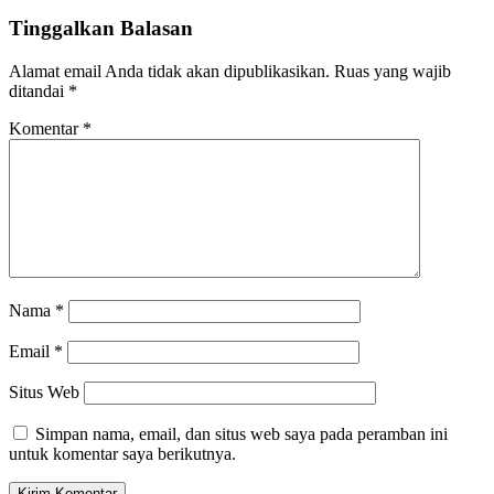
Tinggalkan Balasan
Alamat email Anda tidak akan dipublikasikan.
Ruas yang wajib
ditandai
*
Komentar
*
Nama
*
Email
*
Situs Web
Simpan nama, email, dan situs web saya pada peramban ini
untuk komentar saya berikutnya.