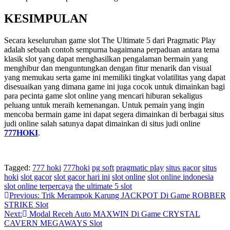
KESIMPULAN
Secara keseluruhan game slot The Ultimate 5 dari Pragmatic Play
adalah sebuah contoh sempurna bagaimana perpaduan antara tema
klasik slot yang dapat menghasilkan pengalaman bermain yang
menghibur dan menguntungkan dengan fitur menarik dan visual
yang memukau serta game ini memiliki tingkat volatilitas yang dapat
disesuaikan yang dimana game ini juga cocok untuk dimainkan bagi
para pecinta game slot online yang mencari hiburan sekaligus
peluang untuk meraih kemenangan. Untuk pemain yang ingin
mencoba bermain game ini dapat segera dimainkan di berbagai situs
judi online salah satunya dapat dimainkan di situs judi online
777HOKI
.
Tagged:
777 hoki
777hoki
pg soft
pragmatic play
situs gacor
situs
hoki
slot gacor
slot gacor hari ini
slot online
slot online indonesia
slot online terpercaya
the ultimate 5 slot
Navigasi
Previous:
Trik Merampok Karung JACKPOT Di Game ROBBER
STRIKE Slot
pos
Next:
Modal Receh Auto MAXWIN Di Game CRYSTAL
CAVERN MEGAWAYS Slot