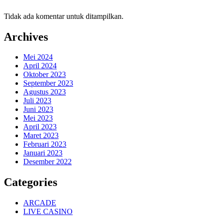
Tidak ada komentar untuk ditampilkan.
Archives
Mei 2024
April 2024
Oktober 2023
September 2023
Agustus 2023
Juli 2023
Juni 2023
Mei 2023
April 2023
Maret 2023
Februari 2023
Januari 2023
Desember 2022
Categories
ARCADE
LIVE CASINO