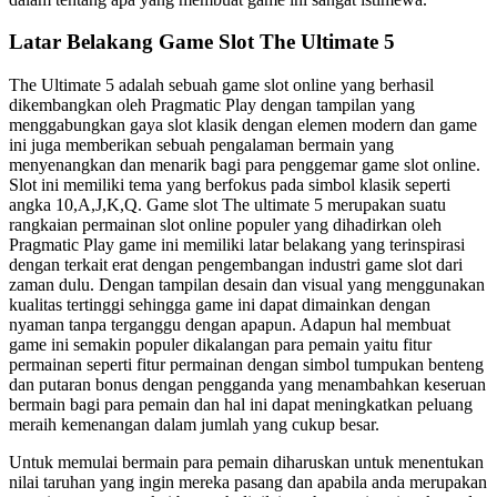
Latar Belakang Game Slot The Ultimate 5
The Ultimate 5 adalah sebuah game slot online yang berhasil
dikembangkan oleh Pragmatic Play dengan tampilan yang
menggabungkan gaya slot klasik dengan elemen modern dan game
ini juga memberikan sebuah pengalaman bermain yang
menyenangkan dan menarik bagi para penggemar game slot online.
Slot ini memiliki tema yang berfokus pada simbol klasik seperti
angka 10,A,J,K,Q. Game slot The ultimate 5 merupakan suatu
rangkaian permainan slot online populer yang dihadirkan oleh
Pragmatic Play game ini memiliki latar belakang yang terinspirasi
dengan terkait erat dengan pengembangan industri game slot dari
zaman dulu. Dengan tampilan desain dan visual yang menggunakan
kualitas tertinggi sehingga game ini dapat dimainkan dengan
nyaman tanpa terganggu dengan apapun. Adapun hal membuat
game ini semakin populer dikalangan para pemain yaitu fitur
permainan seperti fitur permainan dengan simbol tumpukan benteng
dan putaran bonus dengan pengganda yang menambahkan keseruan
bermain bagi para pemain dan hal ini dapat meningkatkan peluang
meraih kemenangan dalam jumlah yang cukup besar.
Untuk memulai bermain para pemain diharuskan untuk menentukan
nilai taruhan yang ingin mereka pasang dan apabila anda merupakan