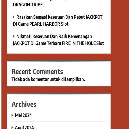
DRAGON TRIBE
Rasakan Sensasi Keseruan Dan Rebut JACKPOT
Di Game PEARL HARBOR Slot
Nikmati Keseruan Dan Raih Kemenangan
JACKPOT Di Game Terbaru FIRE IN THE HOLE Slot
Recent Comments
Tidak ada komentar untuk ditampilkan.
Archives
Mei 2024
April 2024