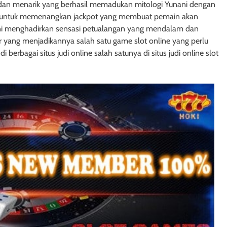
dan menarik yang berhasil memadukan mitologi Yunani dengan
r untuk memenangkan jackpot yang membuat pemain akan
ini menghadirkan sensasi petualangan yang mendalam dan
yang menjadikannya salah satu game slot online yang perlu
berbagai situs judi online salah satunya di situs judi online slot