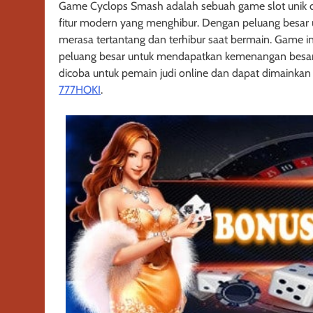
Game Cyclops Smash adalah sebuah game slot unik 
fitur modern yang menghibur. Dengan peluang besa
merasa tertantang dan terhibur saat bermain. Game 
peluang besar untuk mendapatkan kemenangan besar 
dicoba untuk pemain judi online dan dapat dimainkan di 
777HOKI
.