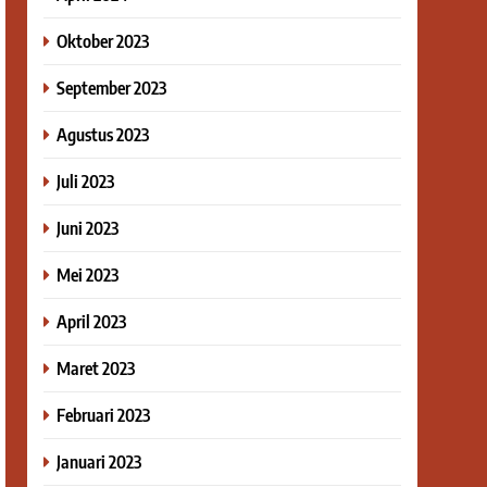
Oktober 2023
September 2023
Agustus 2023
Juli 2023
Juni 2023
Mei 2023
April 2023
Maret 2023
Februari 2023
Januari 2023