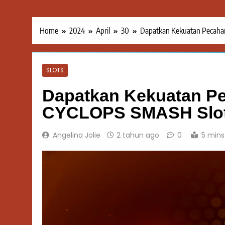
Home
2024
April
30
Dapatkan Kekuatan Pecaha
SLOTS
Dapatkan Kekuatan 
CYCLOPS SMASH Slo
Angelina Jolie
2 tahun ago
0
5 mins