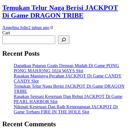
Temukan Telur Naga Berisi JACKPOT
Di Game DRAGON TRIBE
Angelina Jolie
2 tahun ago
0
Cari
Recent Posts
Dapatkan Putaran Gratis Dengan Mudah Di Game PONG
PONG MAHJONG 1024 WAYS Slot
Rasakan Manisnya Pecahan JACKPOT Di Game CANDY
CANDY Slot
Temukan Telur Naga Berisi JACKPOT Di Game DRAGON
TRIBE
Rasakan Sensasi Keseruan Dan Rebut JACKPOT Di Game
PEARL HARBOR Slot
Nikmati Keseruan Dan Raih Kemenangan JACKPOT Di
Game Terbaru FIRE IN THE HOLE Slot
Recent Comments