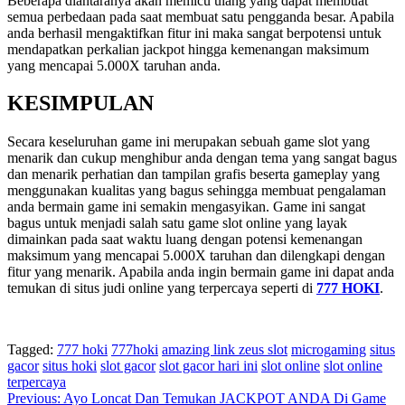
Beberapa diantaranya akan memicu ulang yang dapat membuat
semua perbedaan pada saat membuat satu pengganda besar. Apabila
anda berhasil mengaktifkan fitur ini maka sangat berpotensi untuk
mendapatkan perkalian jackpot hingga kemenangan maksimum
yang mencapai 5.000X taruhan anda.
KESIMPULAN
Secara keseluruhan game ini merupakan sebuah game slot yang
menarik dan cukup menghibur anda dengan tema yang sangat bagus
dan menarik perhatian dan tampilan grafis beserta gameplay yang
menggunakan kualitas yang bagus sehingga membuat pengalaman
anda bermain game ini semakin mengasyikan. Game ini sangat
bagus untuk menjadi salah satu game slot online yang layak
dimainkan pada saat waktu luang dengan potensi kemenangan
maksimum yang mencapai 5.000X taruhan dan dilengkapi dengan
fitur yang menarik. Apabila anda ingin bermain game ini dapat anda
temukan di situs judi online yang terpercaya seperti di
777 HOKI
.
Tagged:
777 hoki
777hoki
amazing link zeus slot
microgaming
situs
gacor
situs hoki
slot gacor
slot gacor hari ini
slot online
slot online
terpercaya
Navigasi
Previous:
Ayo Loncat Dan Temukan JACKPOT ANDA Di Game