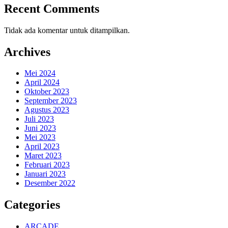
Recent Comments
Tidak ada komentar untuk ditampilkan.
Archives
Mei 2024
April 2024
Oktober 2023
September 2023
Agustus 2023
Juli 2023
Juni 2023
Mei 2023
April 2023
Maret 2023
Februari 2023
Januari 2023
Desember 2022
Categories
ARCADE