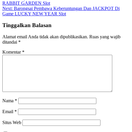
RABBIT GARDEN Slot
pos
Next:
Barongsai Pembawa Keberuntungan Dan JACKPOT Di
Game LUCKY NEW YEAR Slot
Tinggalkan Balasan
Alamat email Anda tidak akan dipublikasikan.
Ruas yang wajib
ditandai
*
Komentar
*
Nama
*
Email
*
Situs Web